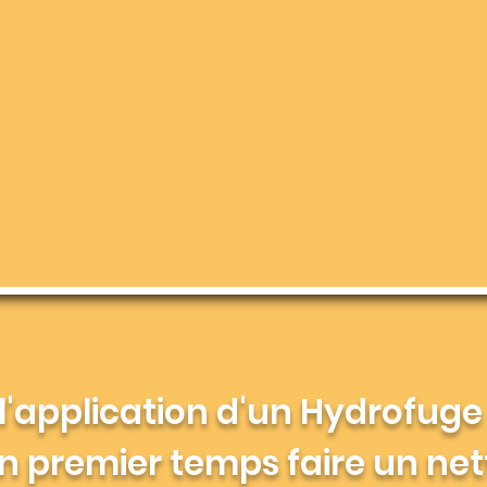
l'application d'un Hydrofuge 
n premier temps faire un ne