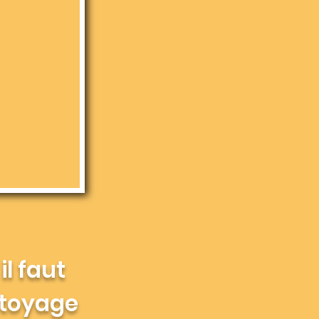
il faut
ttoyage