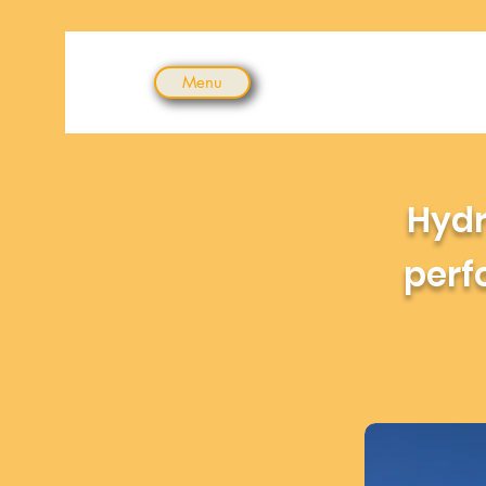
Menu
Hydr
perf