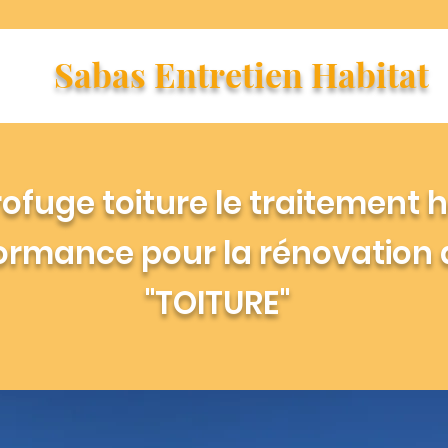
Sabas Entretien Habitat
ofuge toiture le traitement 
ormance pour la rénovation 
"TOITURE"