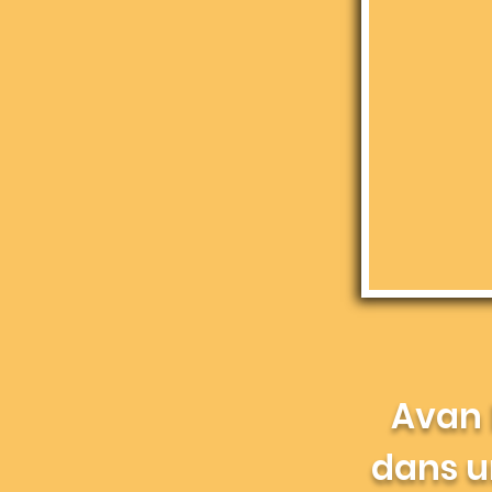
Avan
dans u